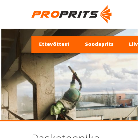
Ettevõttest
Soodaprits
Lii