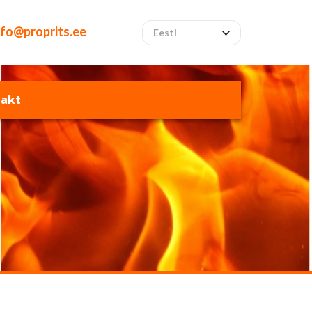
nfo@proprits.ee
Eesti
akt