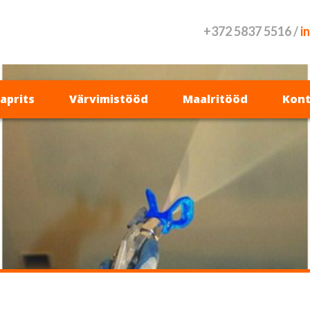
+372 5837 5516 /
i
vaprits
Värvimistööd
Maalritööd
Kont