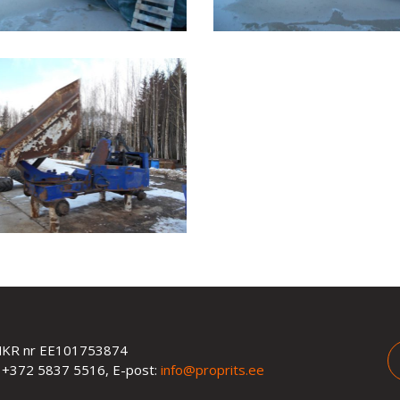
MKR nr EE101753874
 +372 5837 5516, E-post:
info@proprits.ee