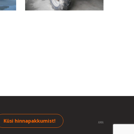
Küsi hinnapakkumist!
AMA