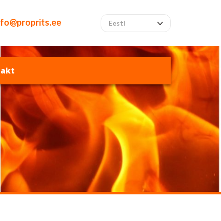
nfo@proprits.ee
Eesti
akt