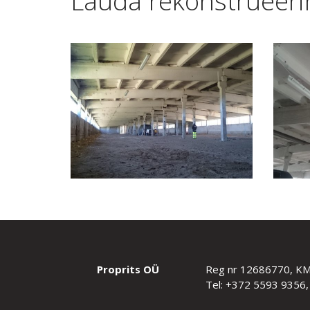
Lauda rekonstrueer
Proprits OÜ
Reg nr 12686770, K
Tel: +372 5593 9356,