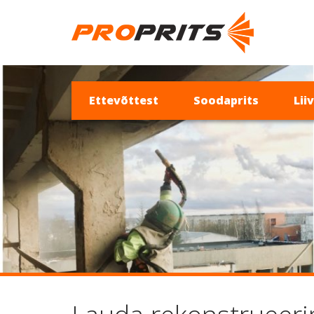
Ettevõttest
Soodaprits
Lii