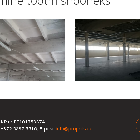
imine tootmishooneks
MKR nr EE101753874
 +372 5837 5516, E-post:
info@proprits.ee