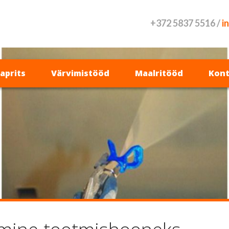
+372 5837 5516 /
i
vaprits
Värvimistööd
Maalritööd
Kont