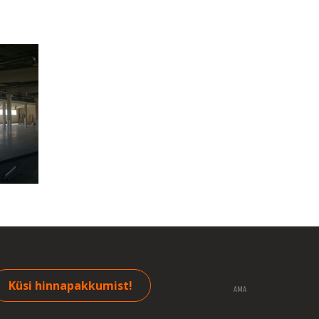
Küsi hinnapakkumist!
AMA